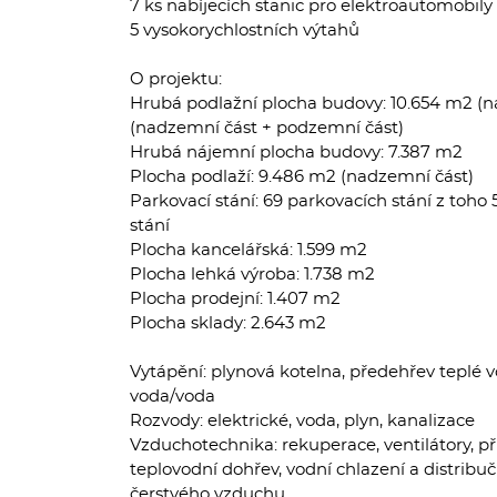
7 ks nabíjecích stanic pro elektroautomobily
5 vysokorychlostních výtahů
O projektu:
Hrubá podlažní plocha budovy: 10.654 m2 (n
(nadzemní část + podzemní část)
Hrubá nájemní plocha budovy: 7.387 m2
Plocha podlaží: 9.486 m2 (nadzemní část)
Parkovací stání: 69 parkovacích stání z toho
stání
Plocha kancelářská: 1.599 m2
Plocha lehká výroba: 1.738 m2
Plocha prodejní: 1.407 m2
Plocha sklady: 2.643 m2
Vytápění: plynová kotelna, předehřev teplé v
voda/voda
Rozvody: elektrické, voda, plyn, kanalizace
Vzduchotechnika: rekuperace, ventilátory, př
teplovodní dohřev, vodní chlazení a distribuč
čerstvého vzduchu