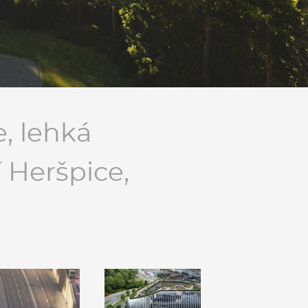
, lehká
í Heršpice,