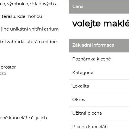
h, výrobních, skladových a
Cena
í terasu, kde mohou
volejte maklé
né unikátní vnitřní atrium
tní zahrada, která nabídne
Základní informace
Poznámka k ceně
 prostor
Kategorie
sti
Lokalita
Okres
Užitná plocha
ené kanceláře či jejich
Plocha kanceláří