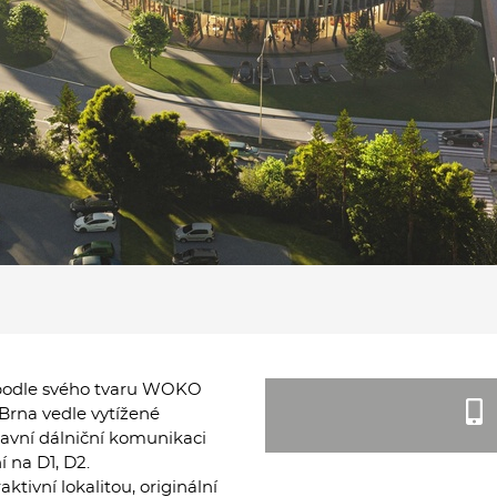
 podle svého tvaru WOKO
 Brna vedle vytížené
avní dálniční komunikaci
 na D1, D2.
tivní lokalitou, originální