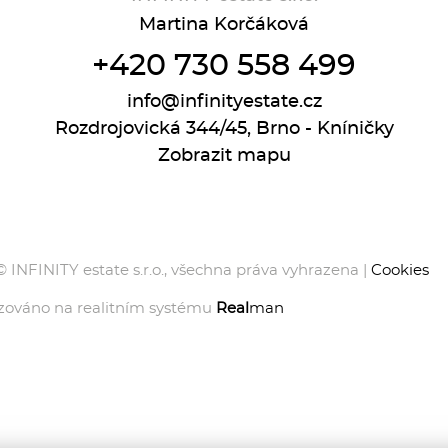
Martina Korčáková
+420 730 558 499
info@infinityestate.cz
Rozdrojovická 344/45, Brno - Kníničky
Zobrazit mapu
 INFINITY estate s.r.o., všechna práva vyhrazena |
Cookies
zováno na realitním systému
Real
man