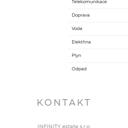
Telekomunikace
Doprava
Voda
Elektřina
Plyn
Odpad
KONTAKT
INFINITY estate s.r.o.