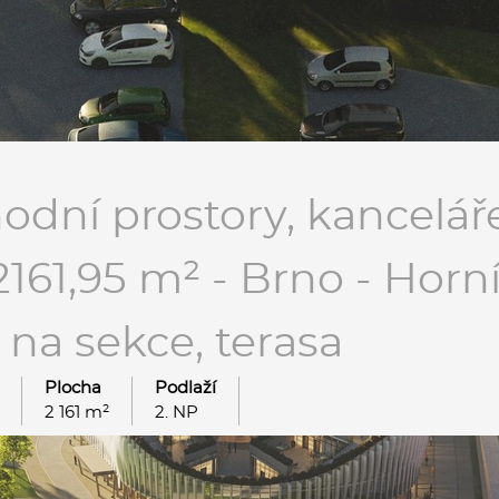
dní prostory, kanceláře
2161,95 m² - Brno - Horn
na sekce, terasa
Plocha
Podlaží
2 161 m²
2. NP