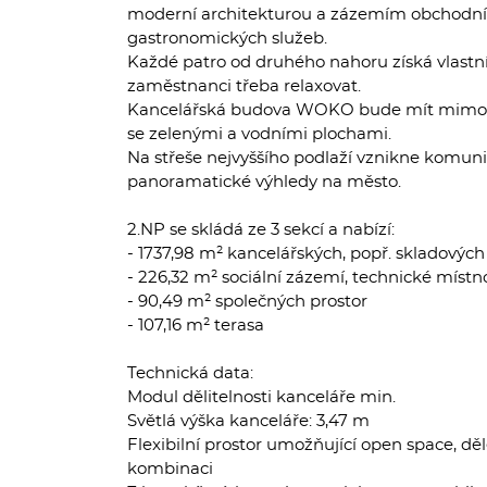
moderní architekturou a zázemím obchodníc
gastronomických služeb.
Každé patro od druhého nahoru získá vlastn
zaměstnanci třeba relaxovat.
Kancelářská budova WOKO bude mít mimo ji
se zelenými a vodními plochami.
Na střeše nejvyššího podlaží vznikne komuni
panoramatické výhledy na město.
2.NP se skládá ze 3 sekcí a nabízí:
- 1737,98 m² kancelářských, popř. skladových
- 226,32 m² sociální zázemí, technické místno
- 90,49 m² společných prostor
- 107,16 m² terasa
Technická data:
Modul dělitelnosti kanceláře min.
Světlá výška kanceláře: 3,47 m
Flexibilní prostor umožňující open space, děl
kombinaci