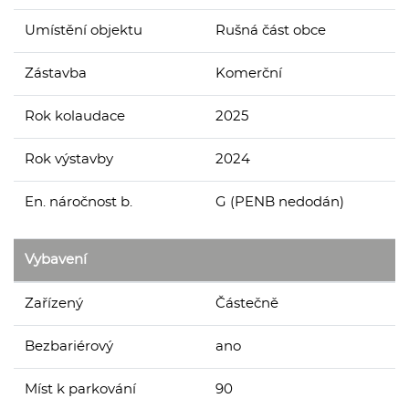
Umístění objektu
Rušná část obce
Zástavba
Komerční
Rok kolaudace
2025
Rok výstavby
2024
En. náročnost b.
G (PENB nedodán)
Vybavení
Zařízený
Částečně
Bezbariérový
ano
Míst k parkování
90