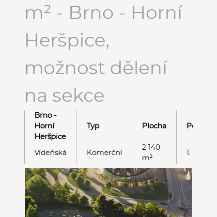
m² - Brno - Horní
Heršpice,
možnost dělení
na sekce
Brno -
Horní
Typ
Plocha
Podlaží
Heršpice
2 140
Vídeňská
Komerční
1. NP
m²