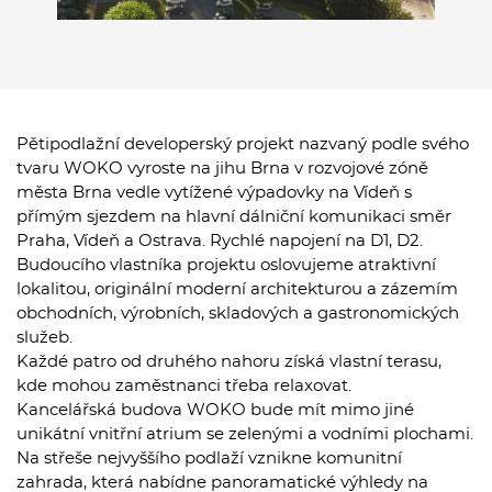
Pětipodlažní developerský projekt nazvaný podle svého
tvaru WOKO vyroste na jihu Brna v rozvojové zóně
města Brna vedle vytížené výpadovky na Vídeň s
přímým sjezdem na hlavní dálniční komunikaci směr
Praha, Vídeň a Ostrava. Rychlé napojení na D1, D2.
Budoucího vlastníka projektu oslovujeme atraktivní
lokalitou, originální moderní architekturou a zázemím
obchodních, výrobních, skladových a gastronomických
služeb.
Každé patro od druhého nahoru získá vlastní terasu,
kde mohou zaměstnanci třeba relaxovat.
Kancelářská budova WOKO bude mít mimo jiné
unikátní vnitřní atrium se zelenými a vodními plochami.
Na střeše nejvyššího podlaží vznikne komunitní
zahrada, která nabídne panoramatické výhledy na