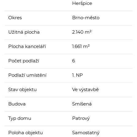
Heršpice
Okres
Brno-město
Užitná plocha
2.140 m²
Plocha kanceláří
1.661 m²
Počet podlaží
6
Podlaží umístění
1. NP
Stav objektu
Ve výstavbě
Budova
Smíšená
Typ domu
Patrový
Poloha objektu
Samostatný