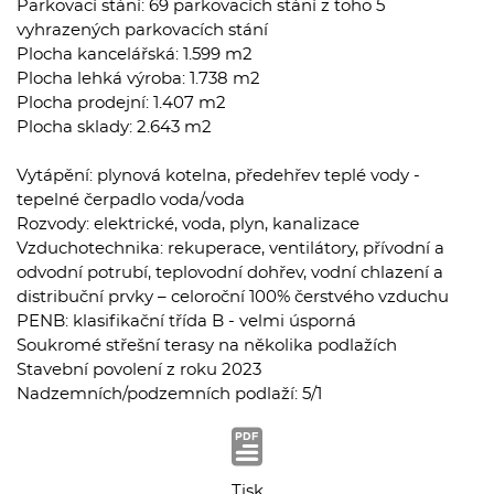
Parkovací stání: 69 parkovacích stání z toho 5
vyhrazených parkovacích stání
Plocha kancelářská: 1.599 m2
Plocha lehká výroba: 1.738 m2
Plocha prodejní: 1.407 m2
Plocha sklady: 2.643 m2
Vytápění: plynová kotelna, předehřev teplé vody -
tepelné čerpadlo voda/voda
Rozvody: elektrické, voda, plyn, kanalizace
Vzduchotechnika: rekuperace, ventilátory, přívodní a
odvodní potrubí, teplovodní dohřev, vodní chlazení a
distribuční prvky – celoroční 100% čerstvého vzduchu
PENB: klasifikační třída B - velmi úsporná
Soukromé střešní terasy na několika podlažích
Stavební povolení z roku 2023
Nadzemních/podzemních podlaží: 5/1
Tisk