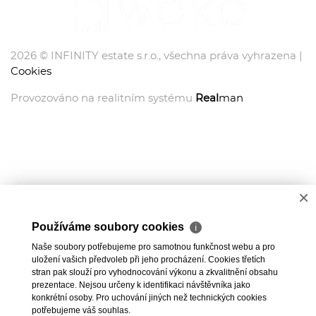
2026 © INFINITY estate s.r.o., všechna práva vyhrazena |
Cookies
Provozováno na realitním systému
Real
man
×
Používáme soubory cookies
ℹ
Naše soubory potřebujeme pro samotnou funkčnost webu a pro
uložení vašich předvoleb při jeho procházení. Cookies třetích
stran pak slouží pro vyhodnocování výkonu a zkvalitnění obsahu
prezentace. Nejsou určeny k identifikaci návštěvníka jako
konkrétní osoby. Pro uchování jiných než technických cookies
potřebujeme váš souhlas.