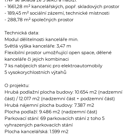
1.NP se skládá ze 3 sekcí a nabízí:
- 1661,28 m² kancelářských, popř. skladových prostor
- 189,45 m² sociální zázemí, technické místnosti
- 288,78 m² společných prostor
Technická data:
Modul dělitelnosti kanceláře min.
Světlá výška kanceláře: 3,47 m
Flexibilní prostor umožňující open space, dělené
kanceláře či jejich kombinaci
7 ks nabíjecích stanic pro elektroautomobily
5 vysokorychlostních výtahů
O projektu:
Hrubá podlažní plocha budovy: 10.654 m2 (nadzemní
část) / 12.017 m2 (nadzemní část + podzemní část)
Hrubá nájemní plocha budovy: 7.387 m2
Plocha podlaží: 9.486 m2 (nadzemní část)
Parkovací stání: 69 parkovacích stání z toho 5
vyhrazených parkovacích stání
Plocha kancelářská: 1.599 m2