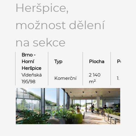
Heršpice,
možnost dělení
na sekce
Brno -
Horní
Typ
Plocha
Podlaží
Heršpice
Vídeňská
2 140
Komerční
1. NP
195/98
m²