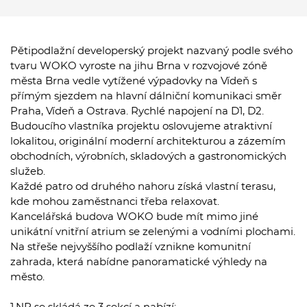
Pětipodlažní developerský projekt nazvaný podle svého
tvaru WOKO vyroste na jihu Brna v rozvojové zóně
města Brna vedle vytížené výpadovky na Vídeň s
přímým sjezdem na hlavní dálniční komunikaci směr
Praha, Vídeň a Ostrava. Rychlé napojení na D1, D2.
Budoucího vlastníka projektu oslovujeme atraktivní
lokalitou, originální moderní architekturou a zázemím
obchodních, výrobních, skladových a gastronomických
služeb.
Každé patro od druhého nahoru získá vlastní terasu,
kde mohou zaměstnanci třeba relaxovat.
Kancelářská budova WOKO bude mít mimo jiné
unikátní vnitřní atrium se zelenými a vodními plochami.
Na střeše nejvyššího podlaží vznikne komunitní
zahrada, která nabídne panoramatické výhledy na
město.