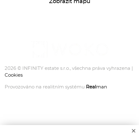
Zobrazit mapu
2026 © INFINITY estate s.r.o., všechna práva vyhrazena |
Cookies
Provozováno na realitním systému
Real
man
×