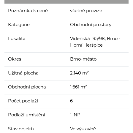
Poznámka k ceně
včetně provize
Kategorie
Obchodní prostory
Lokalita
Vídeňská 195/98, Brno -
Horní Heršpice
Okres
Brno-město
Užitná plocha
2.140 m²
Obchodní plocha
1.661 m²
Počet podlaží
6
Podlaží umístění
1. NP
Stav objektu
Ve výstavbě