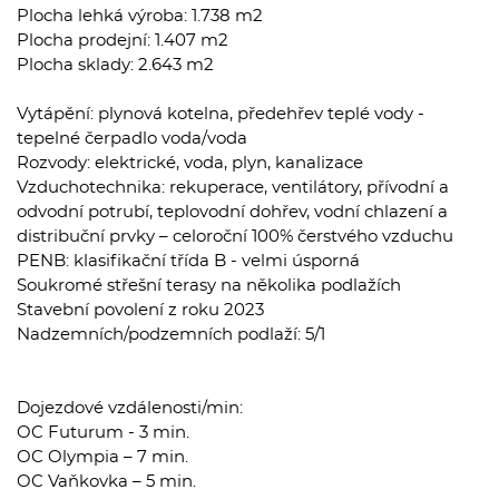
Plocha lehká výroba: 1.738 m2
Plocha prodejní: 1.407 m2
Plocha sklady: 2.643 m2
Vytápění: plynová kotelna, předehřev teplé vody -
tepelné čerpadlo voda/voda
Rozvody: elektrické, voda, plyn, kanalizace
Vzduchotechnika: rekuperace, ventilátory, přívodní a
odvodní potrubí, teplovodní dohřev, vodní chlazení a
distribuční prvky – celoroční 100% čerstvého vzduchu
PENB: klasifikační třída B - velmi úsporná
Soukromé střešní terasy na několika podlažích
Stavební povolení z roku 2023
Nadzemních/podzemních podlaží: 5/1
Dojezdové vzdálenosti/min:
OC Futurum - 3 min.
OC Olympia – 7 min.
OC Vaňkovka – 5 min.